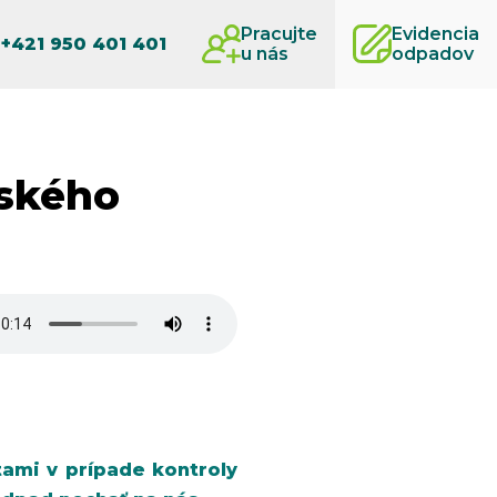
Pracujte
Evidencia
:
+421 950 401 401
u nás
odpadov
nského
ami v prípade kontroly