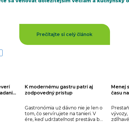
te sa venovať dôležitejším veciam a kuchynský 
Prečítajte si celý článok
verí
K modernému gastru patrí aj
Menej s
ladanie
zodpovedný prístup
času na
Gastronómia už dávno nie je len o
Prestaň
tom, čo servírujete na tanieri. V
vývozy,
ére, keď udržateľnosť prestáva byť
zdĺhavé
teploty.
trendom a stáva sa normou,
Zabezp