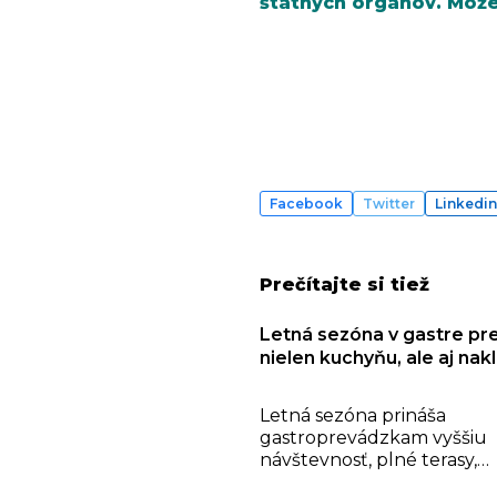
štátnych orgánov. Môže
Facebook
Twitter
Linkedin
Prečítajte si tiež
Letná sezóna v gastre pre
nielen kuchyňu, ale aj nak
s odpadom
Letná sezóna prináša
gastroprevádzkam vyššiu
návštevnosť, plné terasy,
víkendové špičky aj vyššie 