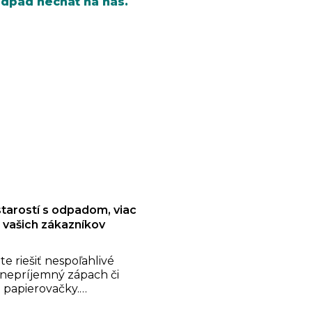
odpad nechať na nás.
tarostí s odpadom, viac
 vašich zákazníkov
te riešiť nespoľahlivé
 nepríjemný zápach či
 papierovačky.
ečíme vám kompletný