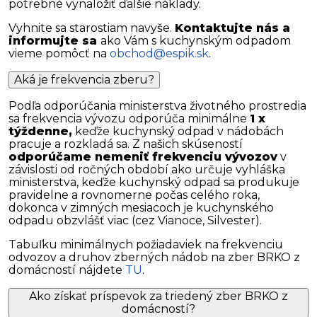
potrebné vynaložiť ďalšie náklady.
Vyhnite sa starostiam navyše.
Kontaktujte nás a
informujte sa
ako Vám s kuchynským odpadom
vieme pomôcť na
obchod@espik.sk
.
Aká je frekvencia zberu?
Podľa odporúčania ministerstva životného prostredia
sa frekvencia vývozu odporúča minimálne
1 x
týždenne,
keďže kuchynský odpad v nádobách
pracuje a rozkladá sa. Z našich skúseností
odporúčame nemeniť frekvenciu vývozov
v
závislosti od ročných období ako určuje vyhláška
ministerstva, keďže kuchynský odpad sa produkuje
pravidelne a rovnomerne počas celého roka,
dokonca v zimných mesiacoch je kuchynského
odpadu obzvlášť viac (cez Vianoce, Silvester).
Tabuľku minimálnych požiadaviek na frekvenciu
odvozov a druhov zberných nádob na zber BRKO z
domácností nájdete
TU
.
Ako získať príspevok za triedený zber BRKO z
domácností?