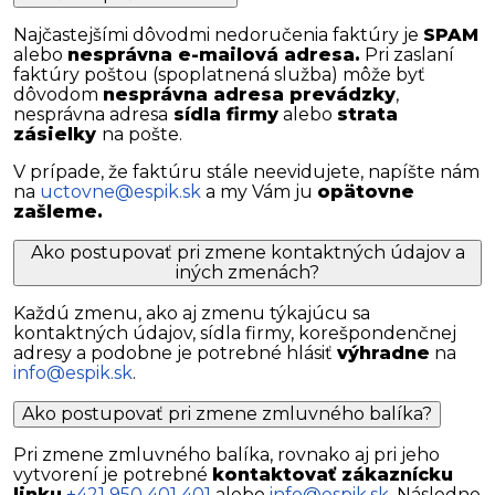
Najčastejšími dôvodmi nedoručenia faktúry je
SPAM
alebo
nesprávna e-mailová adresa.
Pri zaslaní
faktúry poštou (spoplatnená služba) môže byť
dôvodom
nesprávna adresa prevádzky
,
nesprávna adresa
sídla firmy
alebo
strata
zásielky
na pošte.
V prípade, že faktúru stále neevidujete, napíšte nám
na
uctovne@espik.sk
a my Vám ju
opätovne
zašleme.
Ako postupovať pri zmene kontaktných údajov a
iných zmenách?
Každú zmenu, ako aj zmenu týkajúcu sa
kontaktných údajov, sídla firmy, korešpondenčnej
adresy a podobne je potrebné hlásiť
výhradne
na
info@espik.sk
.
Ako postupovať pri zmene zmluvného balíka?
Pri zmene zmluvného balíka, rovnako aj pri jeho
vytvorení je potrebné
kontaktovať zákaznícku
linku
+421 950 401 401
alebo
info@espik.sk
. Následne