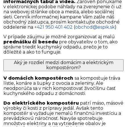
informačných tabúľ a videa.
Zároveň ponúkame
v elektronickej podobe náhľady na zverejnenie či už
na webovej stránke obce a mesta, alebo sociálnej
sieti. Cenník informačnej kampane Vám zašle náš
obchodný zástupca, prosím kontaktujte obchodné
oddelenie na
+421 950 401 402
(
obchod@espik.sk
)
V prípade záujmu je možné zorganizovať aj malú
prednášku či besedu
pre obyvateľov o tom, ako
správne triediť kuchynský odpadu, prečo je to
dôležité a ako to funguje.
Aký je rozdiel medzi domácim a elektrickým
kompostérom?
V domácich kompostéroch
sa kompostuje tráva
lístie, konáre a šupky z ovocia a zeleniny. Ale
neodporúča sa v nich kompostovať živočíšnu časť
kuchynského odpadu z domácnosti.
Do elektrického kompostéru
patrí mäso, mäsové
výrobky či kosti z prípravy jedál. Avšak tento
kompostér si vyžaduje nemalú finančnú investíciu a
prevádzkovú náročnosť. Navyše spotrebuje
množstvo elektriny a na vytriedenie obalov je