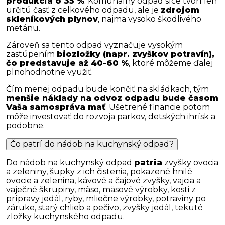
produkcia o 35 %
. Komunálny odpad síce tvorí len
určitú časť z celkového odpadu, ale je
zdrojom
skleníkových plynov
, najmä vysoko škodlivého
metánu.
Zároveň sa tento odpad vyznačuje vysokým
zastúpením
biozložky (napr. zvyškov potravín),
čo predstavuje až 40-60 %
, ktoré môžeme ďalej
plnohodnotne využiť.
Čím menej odpadu bude končiť na skládkach, tým
menšie náklady na odvoz odpadu bude časom
Vaša samospráva mať
. Ušetrené financie potom
môže investovať do rozvoja parkov, detských ihrísk a
podobne.
Čo patrí do nádob na kuchynský odpad?
Do nádob na kuchynský odpad
patria
zvyšky ovocia
a zeleniny, šupky z ich čistenia, pokazené hnilé
ovocie a zelenina, kávové a čajové zvyšky, vajcia a
vaječné škrupiny, mäso, mäsové výrobky, kosti z
prípravy jedál, ryby, mliečne výrobky, potraviny po
záruke, starý chlieb a pečivo, zvyšky jedál, tekuté
zložky kuchynského odpadu.