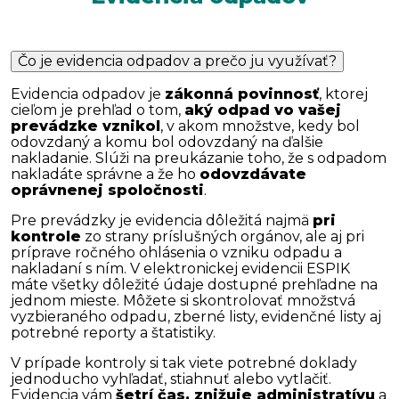
Čo je evidencia odpadov a prečo ju využívať?
Evidencia odpadov je
zákonná povinnosť
, ktorej
cieľom je prehľad o tom,
aký odpad vo vašej
prevádzke vznikol
, v akom množstve, kedy bol
odovzdaný a komu bol odovzdaný na ďalšie
nakladanie. Slúži na preukázanie toho, že s odpadom
nakladáte správne a že ho
odovzdávate
oprávnenej spoločnosti
.
Pre prevádzky je evidencia dôležitá najmä
pri
kontrole
zo strany príslušných orgánov, ale aj pri
príprave ročného ohlásenia o vzniku odpadu a
nakladaní s ním. V elektronickej evidencii ESPIK
máte všetky dôležité údaje dostupné prehľadne na
jednom mieste. Môžete si skontrolovať množstvá
vyzbieraného odpadu, zberné listy, evidenčné listy aj
potrebné reporty a štatistiky.
V prípade kontroly si tak viete potrebné doklady
jednoducho vyhľadať, stiahnuť alebo vytlačiť.
Evidencia vám
šetrí čas, znižuje administratívu
a