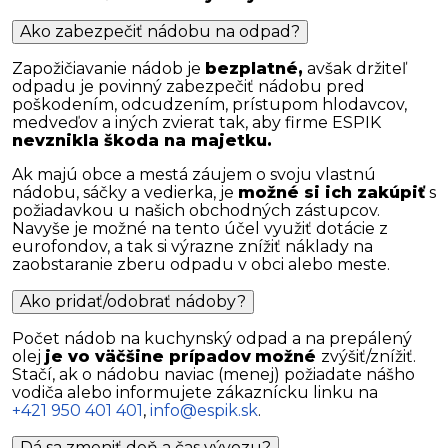
Ako zabezpečiť nádobu na odpad?
Zapožičiavanie nádob je
bezplatné,
avšak držiteľ
odpadu je povinný zabezpečiť nádobu pred
poškodením, odcudzením, prístupom hlodavcov,
medveďov a iných zvierat tak, aby firme ESPIK
nevznikla škoda na majetku.
Ak majú obce a mestá záujem o svoju vlastnú
nádobu, sáčky a vedierka, je
možné si ich zakúpiť
s
požiadavkou u našich obchodných zástupcov.
Navyše je možné na tento účel využiť dotácie z
eurofondov, a tak si výrazne znížiť náklady na
zaobstaranie zberu odpadu v obci alebo meste.
Ako pridať/odobrať nádoby?
Počet nádob na kuchynský odpad a na prepálený
olej
je vo väčšine prípadov
možné
zvýšiť/znížiť.
Stačí, ak o nádobu naviac (menej) požiadate nášho
vodiča alebo informujete zákaznícku linku na
+421 950 401 401
,
info@espik.sk
.
Dá sa zmeniť deň a čas vývozu?