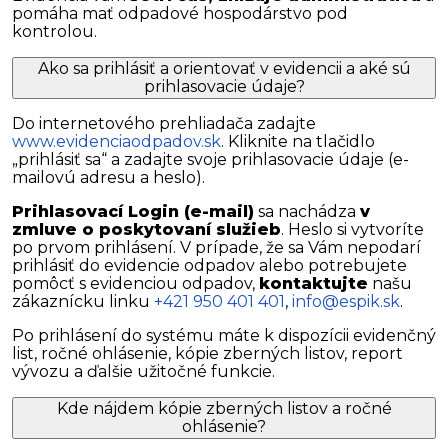
pomáha mať odpadové hospodárstvo pod
kontrolou.
Ako sa prihlásiť a orientovať v evidencii a aké sú
prihlasovacie údaje?
Do internetového prehliadača zadajte
www.evidenciaodpadov.sk
. Kliknite na tlačidlo
„prihlásiť sa“ a zadajte svoje prihlasovacie údaje (e-
mailovú adresu a heslo).
Prihlasovací Login (e-mail)
sa nachádza
v
zmluve o poskytovaní služieb
. Heslo si vytvoríte
po prvom prihlásení. V prípade, že sa Vám nepodarí
prihlásiť do evidencie odpadov alebo potrebujete
pomôcť s evidenciou odpadov,
kontaktujte
našu
zákaznícku linku
+421 950 401 401
,
info@espik.sk
.
Po prihlásení do systému máte k dispozícii evidenčný
list, ročné ohlásenie, kópie zberných listov, report
vývozu a ďalšie užitočné funkcie.
Kde nájdem kópie zberných listov a ročné
ohlásenie?