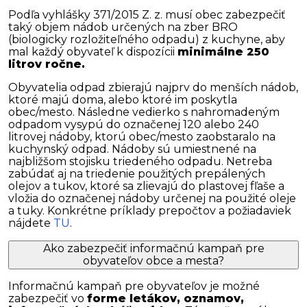
Podľa vyhlášky 371/2015 Z. z. musí obec zabezpečiť
taký objem nádob určených na zber BRO
(biologicky rozložiteľného odpadu) z kuchyne, aby
mal každý obyvateľ k dispozícii
minimálne 250
litrov ročne.
Obyvatelia odpad zbierajú najprv do menších nádob,
ktoré majú doma, alebo ktoré im poskytla
obec/mesto. Následne vedierko s nahromadeným
odpadom vysypú do označenej 120 alebo 240
litrovej nádoby, ktorú obec/mesto zaobstaralo na
kuchynský odpad. Nádoby sú umiestnené na
najbližšom stojisku triedeného odpadu. Netreba
zabúdať aj na triedenie použitých prepálených
olejov a tukov, ktoré sa zlievajú do plastovej fľaše a
vložia do označenej nádoby určenej na použité oleje
a tuky. Konkrétne príklady prepočtov a požiadaviek
nájdete
TU
.
Ako zabezpečiť informačnú kampaň pre
obyvateľov obce a mesta?
Informačnú kampaň pre obyvateľov je možné
zabezpečiť vo
forme letákov, oznamov,