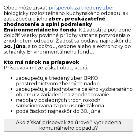
Obec môže získať
príspevok za triedený zber
biologicky rozložiteľného kuchynského odpadu, ak
zabezpečuje jeho
zber, preukázateľné
zhodnotenie a splní podmienky
Environmentálneho fondu
. K žiadosti je potrebné
doložiť všetky povinné prílohy vrátane potvrdenia o
zhodnotení odpadu. Žiadosť sa podáva najneskôr do
30. júna
, a to poštou, osobne alebo elektronicky do
schránky Environmentálneho fondu.
Kto má nárok na príspevok
Príspevok môže získať obec, ktorá:
zabezpečuje triedený zber BRKO
prostredníctvom zberných nádob
zabezpečuje zhodnotenie celého vyzbieraného
objemu v zariadení na zhodnocovanie
nebola v posledných troch rokoch
sankcionovaná za porušenie zákona
podá žiadosť najneskôr do 30. júna
Ako získať príspevok za úroveň vytriedenia
komunálneho odpadu?