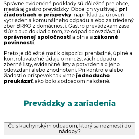
Správne evidenčné podklady sú dôležité pre obce,
mestá aj gastro prevádzky. Obce ich využívajú
pri
žiadostiach o príspevky
, napríklad za úroveň
vytriedenia komunálneho odpadu alebo za triedený
zber BRKO z domácností. Gastro prevádzkam zase
slúžia ako doklad o tom, že odpad odovzdávajú
oprávnenej spoločnosti
a plnia si
zákonné
povinnosti
.
Preto je dôležité mať k dispozícii prehľadné, úplné a
kontrolovateľné údaje o množstvách odpadu,
zberné listy, evidenčné listy a potvrdenia o jeho
odovzdaní alebo zhodnotení. Pri kontrole alebo
žiadosti o príspevok tak viete
jednoducho
preukázať
, ako bolo s odpadom naložené.
Prevádzky a zariadenia
Čo s kuchynským odpadom, ktorý sa nezmestí do
nádoby?