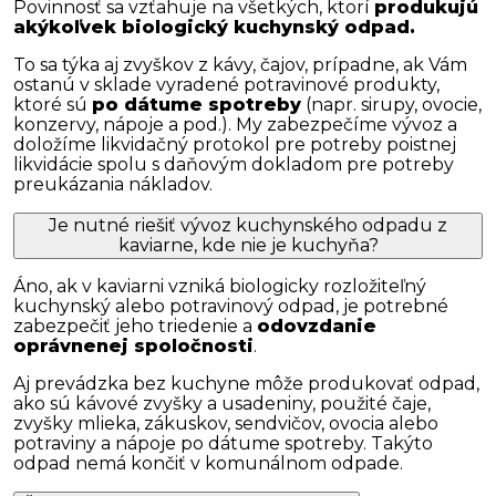
Povinnosť sa vzťahuje na všetkých, ktorí
produkujú
akýkoľvek biologický kuchynský odpad.
To sa týka aj zvyškov z kávy, čajov, prípadne, ak Vám
ostanú v sklade vyradené potravinové produkty,
ktoré sú
po dátume spotreby
(napr. sirupy, ovocie,
konzervy, nápoje a pod.). My zabezpečíme vývoz a
doložíme likvidačný protokol pre potreby poistnej
likvidácie spolu s daňovým dokladom pre potreby
preukázania nákladov.
Je nutné riešiť vývoz kuchynského odpadu z
kaviarne, kde nie je kuchyňa?
Áno, ak v kaviarni vzniká biologicky rozložiteľný
kuchynský alebo potravinový odpad, je potrebné
zabezpečiť jeho triedenie a
odovzdanie
oprávnenej spoločnosti
.
Aj prevádzka bez kuchyne môže produkovať odpad,
ako sú kávové zvyšky a usadeniny, použité čaje,
zvyšky mlieka, zákuskov, sendvičov, ovocia alebo
potraviny a nápoje po dátume spotreby. Takýto
odpad nemá končiť v komunálnom odpade.