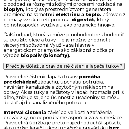
bioodpad sa rôznymi zložitými procesmi rozkladá na
bioplyn,
ktorý sa prostredníctvom generátora
premieňa na samotnú
elektrinu a teplo.
Zároveň z
biomasy vzniká tretí produkt
digestát,
ktorý
poľnohospodári využívajú ako organické hnojivo.
Ďalší odpad, ktorý sa môže plnohodnotne zhodnotiť
sú použité oleje a tuky. Tie je možné zhodnotiť
viacerými spôsobmi. Využíva sa hlavne v
energetickom priemysle ako základná zložka pri
výrobe
biopalív (bionafty).
Prečo je dôležité pravidelné čistenie lapača tukov?
Pravidelné čistenie lapača tukov
pomáha
predchádzať
zápachu, upchatiu potrubia,
haváriám kanalizácie a zbytočným nákladom na
opravy. Ak sa tuky a nečistoty v lapači hromadia príliš
dlho, znižuje sa jeho účinnosť a usadeniny sa môžu
dostať aj do kanalizačného potrubia.
Interval čistenia
závisí od veľkosti a zaťaženia
prevádzky, no odporúčame aspoň 1x za 3-4 mesiace.
Pravidelná údržba je preto najjednoduchší spôsob,
ako udržať lapač tukov funkčný a prevádzku
bez