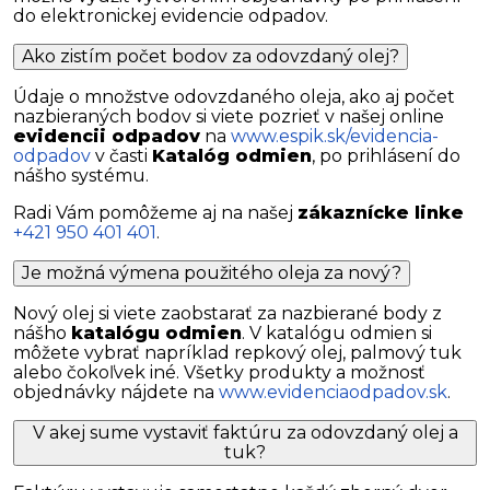
do elektronickej evidencie odpadov.
Ako zistím počet bodov za odovzdaný olej?
Údaje o množstve odovzdaného oleja, ako aj počet
nazbieraných bodov si viete pozrieť v našej online
evidencii odpadov
na
www.espik.sk/evidencia-
odpadov
v časti
Katalóg odmien
, po prihlásení do
nášho systému.
Radi Vám pomôžeme aj na našej
zákaznícke linke
+421 950 401 401
.
Je možná výmena použitého oleja za nový?
Nový olej si viete zaobstarať za nazbierané body z
nášho
katalógu odmien
. V katalógu odmien si
môžete vybrať napríklad repkový olej, palmový tuk
alebo čokoľvek iné. Všetky produkty a možnosť
objednávky nájdete na
www.evidenciaodpadov.sk
.
V akej sume vystaviť faktúru za odovzdaný olej a
tuk?