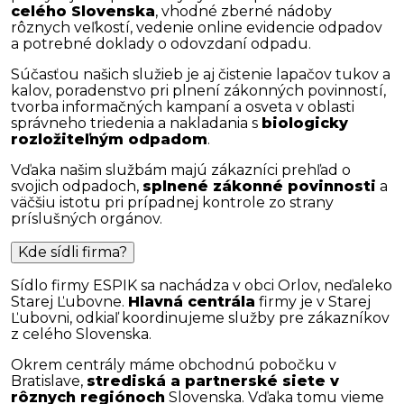
celého Slovenska
, vhodné zberné nádoby
rôznych veľkostí, vedenie online evidencie odpadov
a potrebné doklady o odovzdaní odpadu.
Súčasťou našich služieb je aj čistenie lapačov tukov a
kalov, poradenstvo pri plnení zákonných povinností,
tvorba informačných kampaní a osveta v oblasti
správneho triedenia a nakladania s
biologicky
rozložiteľným odpadom
.
Vďaka našim službám majú zákazníci prehľad o
svojich odpadoch,
splnené zákonné povinnosti
a
väčšiu istotu pri prípadnej kontrole zo strany
príslušných orgánov.
Kde sídli firma?
Sídlo firmy ESPIK sa nachádza v obci Orlov, neďaleko
Starej Ľubovne.
Hlavná centrála
firmy je v Starej
Ľubovni, odkiaľ koordinujeme služby pre zákazníkov
z celého Slovenska.
Okrem centrály máme obchodnú pobočku v
Bratislave,
strediská a partnerské siete v
rôznych regiónoch
Slovenska. Vďaka tomu vieme