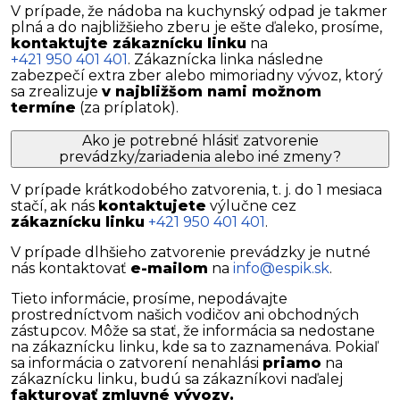
V prípade, že nádoba na kuchynský odpad je takmer
plná a do najbližšieho zberu je ešte ďaleko, prosíme,
kontaktujte zákaznícku linku
na
+421 950 401 401
. Zákaznícka linka následne
zabezpečí extra zber alebo mimoriadny vývoz, ktorý
sa zrealizuje
v najbližšom nami možnom
termíne
(za príplatok).
Ako je potrebné hlásiť zatvorenie
prevádzky/zariadenia alebo iné zmeny?
V prípade krátkodobého zatvorenia, t. j. do 1 mesiaca
stačí, ak nás
kontaktujete
výlučne cez
zákaznícku linku
+421 950 401 401
.
V prípade dlhšieho zatvorenie prevádzky je nutné
nás kontaktovať
e-mailom
na
info@espik.sk
.
Tieto informácie, prosíme, nepodávajte
prostredníctvom našich vodičov ani obchodných
zástupcov. Môže sa stať, že informácia sa nedostane
na zákaznícku linku, kde sa to zaznamenáva. Pokiaľ
sa informácia o zatvorení nenahlási
priamo
na
zákaznícku linku, budú sa zákazníkovi naďalej
fakturovať zmluvné vývozy.