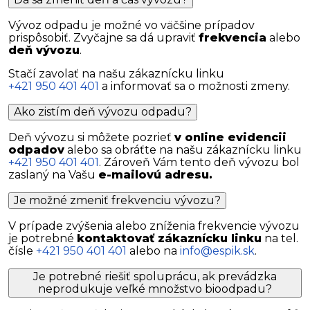
Vývoz odpadu je možné vo väčšine prípadov
prispôsobiť. Zvyčajne sa dá upraviť
frekvencia
alebo
deň vývozu
.
Stačí zavolať na našu zákaznícku linku
+421 950 401 401
a informovať sa o možnosti zmeny.
Ako zistím deň vývozu odpadu?
Deň vývozu si môžete pozrieť
v online evidencii
odpadov
alebo sa obráťte na našu zákaznícku linku
+421 950 401 401
. Zároveň Vám tento deň vývozu bol
zaslaný na Vašu
e-mailovú adresu.
Je možné zmeniť frekvenciu vývozu?
V prípade zvýšenia alebo zníženia frekvencie vývozu
je potrebné
kontaktovať zákaznícku linku
na tel.
čísle
+421 950 401 401
alebo na
info@espik.sk
.
Je potrebné riešiť spoluprácu, ak prevádzka
neprodukuje veľké množstvo bioodpadu?