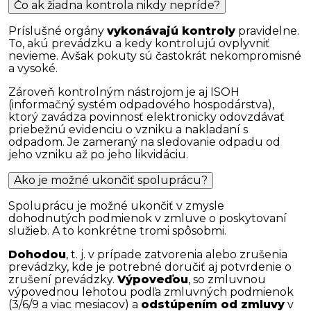
Čo ak žiadna kontrola nikdy nepríde?
Príslušné orgány
vykonávajú kontroly
pravidelne.
To, akú prevádzku a kedy kontrolujú ovplyvniť
nevieme. Avšak pokuty sú častokrát nekompromisné
a vysoké.
Zároveň kontrolným nástrojom je aj ISOH
(informačný systém odpadového hospodárstva),
ktorý zavádza povinnosť elektronicky odovzdávať
priebežnú evidenciu o vzniku a nakladaní s
odpadom. Je zameraný na sledovanie odpadu od
jeho vzniku až po jeho likvidáciu.
Ako je možné ukončiť spoluprácu?
Spoluprácu je možné ukončiť v zmysle
dohodnutých podmienok v zmluve o poskytovaní
služieb. A to konkrétne tromi spôsobmi.
Dohodou
, t. j. v prípade zatvorenia alebo zrušenia
prevádzky, kde je potrebné doručiť aj potvrdenie o
zrušení prevádzky.
Výpoveďou
, so zmluvnou
výpovednou lehotou podľa zmluvných podmienok
(3/6/9 a viac mesiacov) a
odstúpením od zmluvy
v