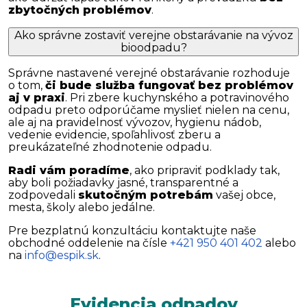
zbytočných problémov
.
Ako správne zostaviť verejne obstarávanie na vývoz
bioodpadu?
Správne nastavené verejné obstarávanie rozhoduje
o tom,
či bude služba fungovať bez problémov
aj v praxi
. Pri zbere kuchynského a potravinového
odpadu preto odporúčame myslieť nielen na cenu,
ale aj na pravidelnosť vývozov, hygienu nádob,
vedenie evidencie, spoľahlivosť zberu a
preukázateľné zhodnotenie odpadu.
Radi vám poradíme
, ako pripraviť podklady tak,
aby boli požiadavky jasné, transparentné a
zodpovedali
skutočným potrebám
vašej obce,
mesta, školy alebo jedálne.
Pre bezplatnú konzultáciu kontaktujte naše
obchodné oddelenie na čísle
+421 950 401 402
alebo
na
info@espik.sk
.
Evidencia odpadov