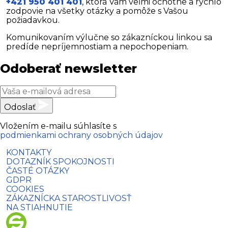
+421 950 401 401
, ktorá Vám veľmi ochotne a rýchlo
zodpovie na všetky otázky a pomôže s Vašou
požiadavkou.
Komunikovaním výlučne so zákazníckou linkou sa
predíde nepríjemnostiam a nepochopeniam.
Odoberať newsletter
Odoslať
Vložením e-mailu súhlasíte s
podmienkami ochrany osobných údajov
KONTAKTY
DOTAZNÍK SPOKOJNOSTI
ČASTÉ OTÁZKY
GDPR
COOKIES
ZÁKAZNÍCKA STAROSTLIVOSŤ
NA STIAHNUTIE