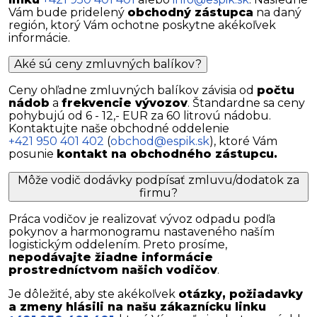
Vám bude pridelený
obchodný zástupca
na daný
región, ktorý Vám ochotne poskytne akékoľvek
informácie.
Aké sú ceny zmluvných balíkov?
Ceny ohľadne zmluvných balíkov závisia od
počtu
nádob
a
frekvencie vývozov
. Štandardne sa ceny
pohybujú od 6 - 12,- EUR za 60 litrovú nádobu.
Kontaktujte naše obchodné oddelenie
+421 950 401 402
(
obchod@espik.sk
), ktoré Vám
posunie
kontakt na obchodného zástupcu.
Môže vodič dodávky podpísať zmluvu/dodatok za
firmu?
Práca vodičov je realizovať vývoz odpadu podľa
pokynov a harmonogramu nastaveného naším
logistickým oddelením. Preto prosíme,
nepodávajte žiadne informácie
prostredníctvom našich vodičov
.
Je dôležité, aby ste akékoľvek
otázky, požiadavky
a zmeny hlásili na našu zákaznícku linku