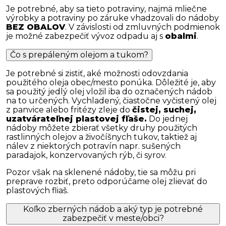
Je potrebné, aby sa tieto potraviny, najmä mliečne
výrobky a potraviny po záruke vhadzovali do nádoby
BEZ OBALOV
. V závislosti od zmluvných podmienok
je možné zabezpečiť vývoz odpadu aj s
obalmi
.
Čo s prepáleným olejom a tukom?
Je potrebné si zistiť, aké možnosti odovzdania
použitého oleja obec/mesto ponúka. Dôležité je, aby
sa použitý jedlý olej vložil iba do označených nádob
na to určených. Vychladený, čiastočne vyčistený olej
z panvice alebo fritézy zleje do
čistej, suchej,
uzatvárateľnej plastovej fľaše.
Do jednej
nádoby môžete zbierať všetky druhy použitých
rastlinných olejov a živočíšnych tukov, taktiež aj
nálev z niektorých potravín napr. sušených
paradajok, konzervovaných rýb, či syrov.
Pozor však na sklenené nádoby, tie sa môžu pri
preprave rozbiť, preto odporúčame olej zlievať do
plastových fliaš.
Koľko zberných nádob a aký typ je potrebné
zabezpečiť v meste/obci?