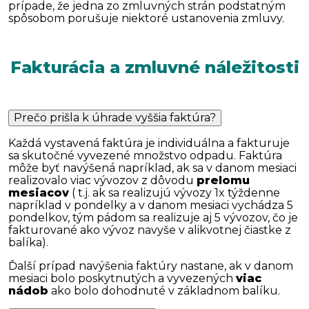
prípade, že jedna zo zmluvných strán podstatným
spôsobom porušuje niektoré ustanovenia zmluvy.
Fakturácia a zmluvné náležitosti
Prečo prišla k úhrade vyššia faktúra?
Každá vystavená faktúra je individuálna a fakturuje
sa skutočné vyvezené množstvo odpadu. Faktúra
môže byť navýšená napríklad, ak sa v danom mesiaci
realizovalo viac vývozov z dôvodu
prelomu
mesiacov
( t.j. ak sa realizujú vývozy 1x týždenne
napríklad v pondelky a v danom mesiaci vychádza 5
pondelkov, tým pádom sa realizuje aj 5 vývozov, čo je
fakturované ako vývoz navyše v alikvotnej čiastke z
balíka).
Ďalší prípad navýšenia faktúry nastane, ak v danom
mesiaci bolo poskytnutých a vyvezených
viac
nádob
ako bolo dohodnuté v základnom balíku.