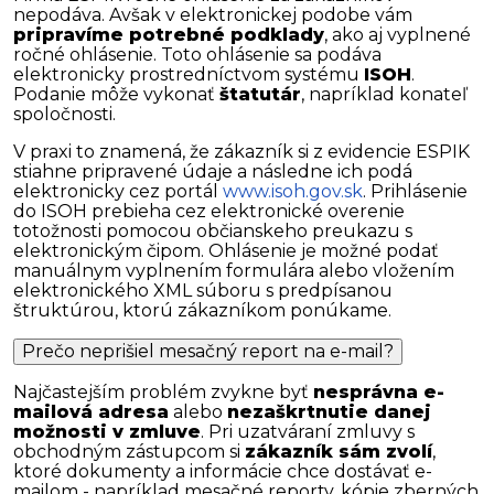
nepodáva. Avšak v elektronickej podobe vám
pripravíme potrebné podklady
, ako aj vyplnené
ročné ohlásenie. Toto ohlásenie sa podáva
elektronicky prostredníctvom systému
ISOH
.
Podanie môže vykonať
štatutár
, napríklad konateľ
spoločnosti.
V praxi to znamená, že zákazník si z evidencie ESPIK
stiahne pripravené údaje a následne ich podá
elektronicky cez portál
www.isoh.gov.sk
. Prihlásenie
do ISOH prebieha cez elektronické overenie
totožnosti pomocou občianskeho preukazu s
elektronickým čipom. Ohlásenie je možné podať
manuálnym vyplnením formulára alebo vložením
elektronického XML súboru s predpísanou
štruktúrou, ktorú zákazníkom ponúkame.
Prečo neprišiel mesačný report na e-mail?
Najčastejším problém zvykne byť
nesprávna e-
mailová adresa
alebo
nezaškrtnutie danej
možnosti v zmluve
. Pri uzatváraní zmluvy s
obchodným zástupcom si
zákazník sám zvolí
,
ktoré dokumenty a informácie chce dostávať e-
mailom - napríklad mesačné reporty, kópie zberných