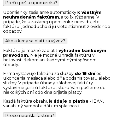
Prečo prišla upomienka?
Upomienky zasielame automaticky
k všetkým
neuhradeným faktúram
, a to 1x týždenne. V
prípade, že k zaslanej upomienke neevidujete
faktúru, jednoducho si ju viete stiahnuť z evidencie
odpadov.
Ako a kedy sa platí za vývoz?
Faktúru je možné zaplatiť
výhradne bankovým
prevodom.
Nie je možné uhradiť faktúru v
hotovosti, šekom ani žiadnymi inými spôsobmi
úhrady.
Firma vystavuje faktúru za služby
do 15 dní
od
ukončenia mesiaca alebo dňa dodania tovaru alebo
služby. V prípade úhrady zálohovej faktúry
vystavíme „ostrú faktúru, ktorú Vám pošleme do
niekoľkých dní odo dňa prijatia platby.
Každá faktúra obsahuje
údaje o platbe
- IBAN,
variabilný symbol a dátum splatnosti.
Prečo neprišla faktúra?