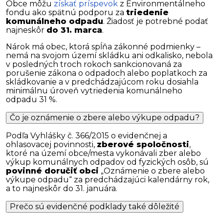
Obce môžu
získať príspevok
z Environmentálneho
fondu ako spätnú podporu za
triedenie
komunálneho odpadu
. Žiadosť je potrebné podať
najneskôr
do 31. marca
.
Nárok má obec, ktorá spĺňa zákonné podmienky –
nemá na svojom území skládku ani odkalisko, nebola
v posledných troch rokoch sankcionovaná za
porušenie zákona o odpadoch alebo poplatkoch za
skládkovanie a v predchádzajúcom roku dosiahla
minimálnu úroveň vytriedenia komunálneho
odpadu 31 %.
Čo je oznámenie o zbere alebo výkupe odpadu?
Podľa Vyhlášky č. 366/2015 o evidenčnej a
ohlasovacej povinnosti,
zberové spoločnosti
,
ktoré na území obce/mesta vykonávali zber alebo
výkup komunálnych odpadov od fyzických osôb, sú
povinné doručiť obci
„Oznámenie o zbere alebo
výkupe odpadu“ za predchádzajúci kalendárny rok,
a to najneskôr do 31. januára.
Prečo sú evidenčné podklady také dôležité