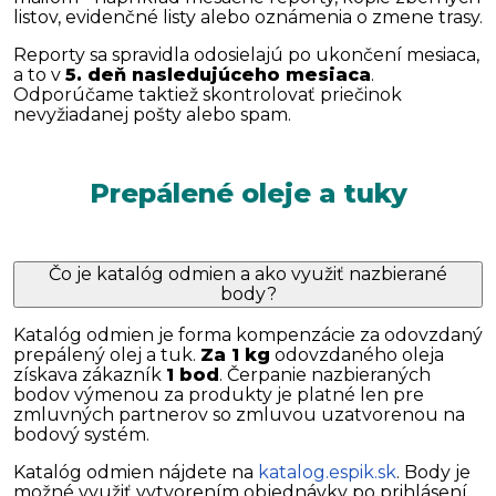
listov, evidenčné listy alebo oznámenia o zmene trasy.
Reporty sa spravidla odosielajú po ukončení mesiaca,
a to v
5. deň nasledujúceho mesiaca
.
Odporúčame taktiež skontrolovať priečinok
nevyžiadanej pošty alebo spam.
Prepálené oleje a tuky
Čo je katalóg odmien a ako využiť nazbierané
body?
Katalóg odmien je forma kompenzácie za odovzdaný
prepálený olej a tuk.
Za 1 kg
odovzdaného oleja
získava zákazník
1 bod
. Čerpanie nazbieraných
bodov výmenou za produkty je platné len pre
zmluvných partnerov so zmluvou uzatvorenou na
bodový systém.
Katalóg odmien nájdete na
katalog.espik.sk
. Body je
možné využiť vytvorením objednávky po prihlásení