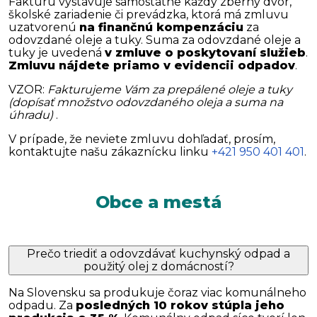
Faktúru vystavuje samostatne každý zberný dvor,
školské zariadenie či prevádzka, ktorá má zmluvu
uzatvorenú
na finančnú kompenzáciu
za
odovzdané oleje a tuky. Suma za odovzdané oleje a
tuky je uvedená
v zmluve o poskytovaní služieb
.
Zmluvu nájdete priamo v evidencii odpadov
.
VZOR:
Fakturujeme Vám za prepálené oleje a tuky
(dopísať množstvo odovzdaného oleja a suma na
úhradu)
.
V prípade, že neviete zmluvu dohľadať, prosím,
kontaktujte našu zákaznícku linku
+421 950 401 401
.
Obce a mestá
Prečo triediť a odovzdávať kuchynský odpad a
použitý olej z domácností?
Na Slovensku sa produkuje čoraz viac komunálneho
odpadu. Za
posledných 10 rokov stúpla jeho