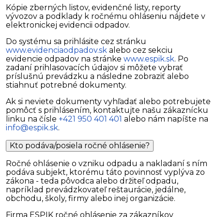
Kópie zberných listov, evidenčné listy, reporty
vývozov a podklady k ročnému ohláseniu nájdete v
elektronickej evidencii odpadov.
Do systému sa prihlásite cez stránku
www.evidenciaodpadov.sk
alebo cez sekciu
evidencie odpadov na stránke
www.espik.sk
. Po
zadaní prihlasovacích údajov si môžete vybrať
príslušnú prevádzku a následne zobraziť alebo
stiahnuť potrebné dokumenty.
Ak si neviete dokumenty vyhľadať alebo potrebujete
pomôcť s prihlásením, kontaktujte našu zákaznícku
linku na čísle
+421 950 401 401
alebo nám napíšte na
info@espik.sk
.
Kto podáva/posiela ročné ohlásenie?
Ročné ohlásenie o vzniku odpadu a nakladaní s ním
podáva subjekt, ktorému táto povinnosť vyplýva zo
zákona - teda pôvodca alebo držiteľ odpadu,
napríklad prevádzkovateľ reštaurácie, jedálne,
obchodu, školy, firmy alebo inej organizácie.
Firma ESPIK ročné ohlásenie za zákazníkov