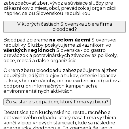
zabezpečovať zber, vývoz a súvisiace služby pre
zákazníkov z miest, obcí, prevádzok aj organizácií
naprieč celou Slovenskou republikou.
V ktorých častiach Slovenska zbiera firma
bioodpad?
Bioodpad zbierame
na celom území
Slovenskej
republiky. Služby poskytujeme zákazníkom vo
všetkých regiónoch
Slovenska - od gastro
prevádzok a potravinárskych závodov až po školy,
obce, mestá a ďalšie organizácie.
Okrem zberu bioodpadu zabezpečujeme aj zber
použitých jedlých olejov a tukov, čistenie lapačov
tukov, vhodné nádoby, online evidenciu odpadov a
podporu pri informačných kampaniach a
environmentálnych aktivitách.
Čo sa stane s odpadom, ktorý firma vyzbiera?
Desaťtisíce ton kuchynského, reštauračného a
potravinového odpadu, ktorý naša firma vyzbiera
končí v bioplynových staniciach, kde sa následne
energeticky zhodnocuje. To znamená, že tento