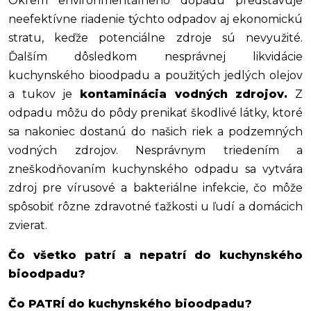
Okrem environmentálneho dopadu predstavuje
neefektívne riadenie týchto odpadov aj ekonomickú
stratu, keďže potenciálne zdroje sú nevyužité.
Ďalším dôsledkom nesprávnej likvidácie
kuchynského bioodpadu a použitých jedlých olejov
a tukov je
kontaminácia vodných zdrojov.
Z
odpadu môžu do pôdy prenikať škodlivé látky, ktoré
sa nakoniec dostanú do našich riek a podzemných
vodných zdrojov. Nesprávnym triedením a
zneškodňovaním kuchynského odpadu sa vytvára
zdroj pre vírusové a bakteriálne infekcie, čo môže
spôsobiť rôzne zdravotné ťažkosti u ľudí a domácich
zvierat.
Čo všetko patrí a nepatrí do kuchynského
bioodpadu?
Čo PATRÍ do kuchynského bioodpadu?