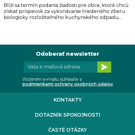
Blíži sa termín podania žiadosti pre obce, ktoré chcú
získať príspevok za vykonávanie triedeného zberu
biologicky rozložiteľného kuchynského odpadu
(BRKO). Obce, ktoré zabezpečujú triedený zber
BRKO z domácností, môžu získať finančný príspevok
z Environmentálneho fondu. Táto forma podpory
pomáha obciam a mestám financovať činnosti
spojené so zberom a spracovaním bioodpadu...
Odoberať newsletter
Vložením e-mailu súhlasíte s
podmienkami ochrany osobných údajov
KONTAKTY
DOTAZNÍK SPOKOJNOSTI
ČASTÉ OTÁZKY