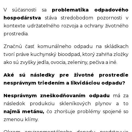
V súčasnosti sa
problematika odpadového
hospodárstva
stáva stredobodom pozornosti v
kontexte udržateľného rozvoja a ochrany životného
prostredia.
Značnú časť komunálneho odpadu na skládkach
tvorí práve kuchynský bioodpad, ktorý zahŕňa zložky
ako sú zvyšky jedla, ovocia, zeleniny, pečiva a iné.
Aké sú následky pre životné prostredie
nesprávnym triedením a likvidáciou odpadu?
Nesprávnym zneškodňovaním odpadu
má za
následok produkciu skleníkových plynov a to
najmä
metánu,
čo zhoršuje problémy spojené so
zmenou klímy.