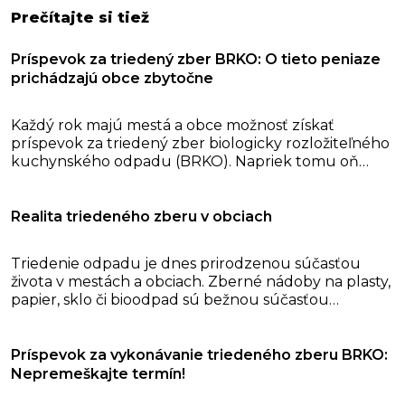
Prečítajte si tiež
Príspevok za triedený zber BRKO: O tieto peniaze
prichádzajú obce zbytočne
Každý rok majú mestá a obce možnosť získať
príspevok za triedený zber biologicky rozložiteľného
kuchynského odpadu (BRKO). Napriek tomu oň
mnohé samosprávy prídu. Nie preto, že by nesplnili
podmienky, ale kvôli chýbajúcej alebo neúplnej
dokumentácii. Termín na podanie žiadosti je pritom
Realita triedeného zberu v obciach
jasne stanovený. Do 30. júna musia samosprávy
odovzdať všetky potrebné...
Triedenie odpadu je dnes prirodzenou súčasťou
života v mestách a obciach. Zberné nádoby na plasty,
papier, sklo či bioodpad sú bežnou súčasťou
verejného priestoru a čoraz viac samospráv zavádza
aj zber ďalších druhov odpadu, ktoré by inak končili
v komunálnom odpade alebo v kanalizácii. Aby však
Príspevok za vykonávanie triedeného zberu BRKO:
triedený zber fungoval tak,...
Nepremeškajte termín!